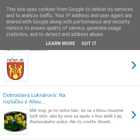
This site uses cookies from Google to deliver its services
and to analyze traffic. Your IP address and user-agent are
shared with Google along with performance and security
metrics to ensure quality of service, generate usage
statistics, and to detect and address abuse.
11. 2. 2026
LEARN MORE
GOT IT
NOVINKY račan.sk
›
Dobroslava Luknárová: Na
rozlúčku s Aňou...
›
Milí moji, je mi veľmi ľúto, že sa s Aňou musíme
lúčiť skôr, ako by sme sa spolu s ňou tešili z jej
Račianskeho srdca. Ale čo zmôže človek...