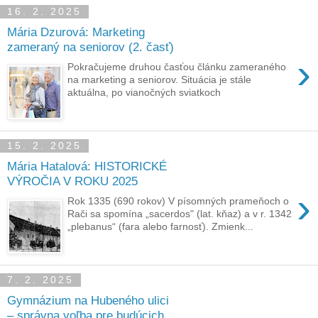
16. 2. 2025
Mária Dzurová: Marketing
zameraný na seniorov (2. časť)
›
Pokračujeme druhou časťou článku zameraného
na marketing a seniorov. Situácia je stále
aktuálna, po vianočných sviatkoch
15. 2. 2025
Mária Hatalová: HISTORICKÉ
VÝROČIA V ROKU 2025
›
Rok 1335 (690 rokov) V písomných prameňoch o
Rači sa spomína „sacerdos" (lat. kňaz) a v r. 1342
„plebanus“ (fara alebo farnosť). Zmienk...
7. 2. 2025
Gymnázium na Hubeného ulici
‒ správna voľba pre budúcich