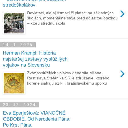
stredoškolákov
›
Deviataci, ale aj ôsmaci či piataci na základných
školách, momentálne stoja pred dôležitou otázkou
‒ ktorú strednú školu
14. 1. 2025
Herman Krampl: História
najstaršej zástavy vyslúžilých
vojakov na Slovensku
›
Zväz vyslúžilých vojakov generála Milana
Rastislava Štefánika SR je združenie, ktorého
korene siahajú až k I. bratislavskému spolku
23. 12. 2024
Eva Eperješiová: VIANOČNÉ
OBDOBIE. Od Narodenia Pána.
Po Krst Pána.