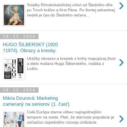
›
Sviatky Rímskokatolíckej cirkvi od Štedrého dňa
po Troch kráľov a Krst Pána. Po štvrtej adventnej
nedeli je čas do Štedrého večera...
19. 12. 2024
HUGO ŠILBERSKÝ (1920
†1974). Obrazy a kresby.
›
Ukážky obrazov a kresieb z knihy mapujúcej život
a dielo maliara Huga Šilberského, rodáka z
Loštíc.
16. 12. 2024
Mária Dzurová: Marketing
zameraný na seniorov (1. časť)
›
Celá Európa starne vôbec najrapídnejším
tempom na svete. Platí, že starnutie populácie je
súčasťou úspešného rozvoja civilizácie.